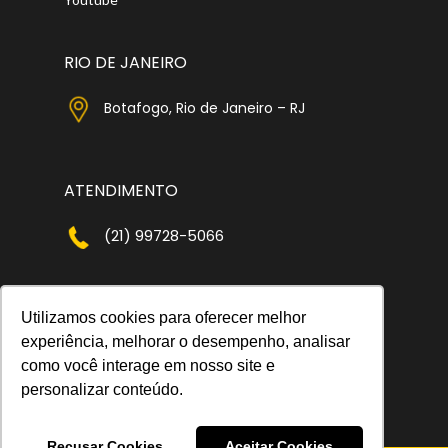
RIO DE JANEIRO
Botafogo, Rio de Janeiro – RJ
ATENDIMENTO
(21) 99728-5066
FÁBRICA TIVEA
Utilizamos cookies para oferecer melhor
experiência, melhorar o desempenho, analisar
Extrema – MG
como você interage em nosso site e
personalizar conteúdo.
Recusar Cookies
Aceitar Cookies